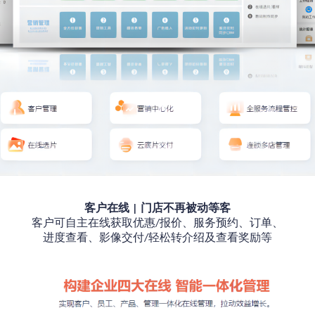
客户在线
门店不再被动等客
|
客户可自主在线
获取
优惠
报价
、服务预约、
订单
、
/
进度查看、影像交付
轻松
转介绍
及查看
奖励
等
/